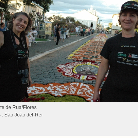
te de Rua/Flores
 . São João del-Rei