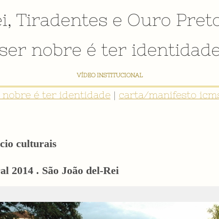
i
,
Tiradentes
e
Ouro Pret
ser nobre é ter identidad
VÍDEO INSTITUCIONAL
r nobre é ter identidade
|
carta/manifesto icms
cio culturais
l 2014 . São João del-Rei