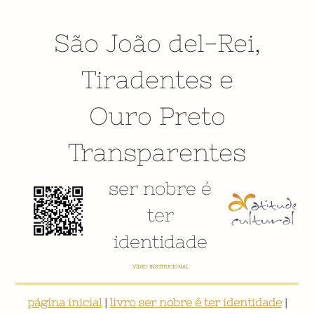
São João del-Rei
,
Tiradentes
e
Ouro Preto
Transparentes
ser nobre é
ter
identidade
E-BOOK: "SER NOBRE É TER IDENTIDADE: INVENTÁRIO DIGITAL PARTICIPATIVO SOBRE O PATRIMÔNIO
SOCIOCULTURAL DE SÃO JOÃO DEL-REI"
página inicial
|
livro ser nobre é ter identidade
|