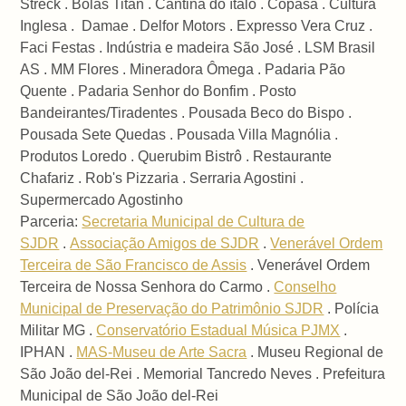
Streck . Bolas Titan . Cantina do ítalo . Copasa . Cultura
Inglesa . Damae . Delfor Motors . Expresso Vera Cruz .
Faci Festas . Indústria e madeira São José . LSM Brasil
AS . MM Flores . Mineradora Ômega . Padaria Pão
Quente . Padaria Senhor do Bonfim . Posto
Bandeirantes/Tiradentes . Pousada Beco do Bispo .
Pousada Sete Quedas . Pousada Villa Magnólia .
Produtos Loredo . Querubim Bistrô . Restaurante
Chafariz . Rob's Pizzaria . Serraria Agostini .
Supermercado Agostinho
Parceria:
Secretaria Municipal de Cultura de
SJDR
.
Associação Amigos de SJDR
.
Venerável Ordem
Terceira de São Francisco de Assis
. Venerável Ordem
Terceira de Nossa Senhora do Carmo .
Conselho
Municipal de Preservação do Patrimônio SJDR
. Polícia
Militar MG .
Conservatório Estadual Música PJMX
.
IPHAN .
MAS-Museu de Arte Sacra
. Museu Regional de
São João del-Rei . Memorial Tancredo Neves . Prefeitura
Municipal de São João del-Rei