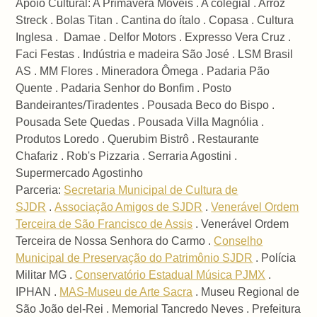
Apoio Cultural: A Primavera Móveis . A colegial . Arroz
Streck . Bolas Titan . Cantina do ítalo . Copasa . Cultura
Inglesa . Damae . Delfor Motors . Expresso Vera Cruz .
Faci Festas . Indústria e madeira São José . LSM Brasil
AS . MM Flores . Mineradora Ômega . Padaria Pão
Quente . Padaria Senhor do Bonfim . Posto
Bandeirantes/Tiradentes . Pousada Beco do Bispo .
Pousada Sete Quedas . Pousada Villa Magnólia .
Produtos Loredo . Querubim Bistrô . Restaurante
Chafariz . Rob's Pizzaria . Serraria Agostini .
Supermercado Agostinho
Parceria:
Secretaria Municipal de Cultura de
SJDR
.
Associação Amigos de SJDR
.
Venerável Ordem
Terceira de São Francisco de Assis
. Venerável Ordem
Terceira de Nossa Senhora do Carmo .
Conselho
Municipal de Preservação do Patrimônio SJDR
. Polícia
Militar MG .
Conservatório Estadual Música PJMX
.
IPHAN .
MAS-Museu de Arte Sacra
. Museu Regional de
São João del-Rei . Memorial Tancredo Neves . Prefeitura