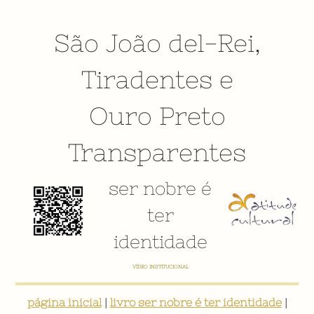
São João del-Rei
,
Tiradentes
e
Ouro Preto
Transparentes
ser nobre é
ter
identidade
E-BOOK: "SER NOBRE É TER IDENTIDADE: INVENTÁRIO DIGITAL PARTICIPATIVO SOBRE O PATRIMÔNIO
SOCIOCULTURAL DE SÃO JOÃO DEL-REI"
página inicial
|
livro ser nobre é ter identidade
|