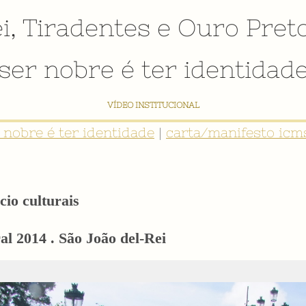
i
,
Tiradentes
e
Ouro Pret
ser nobre é ter identidad
VÍDEO INSTITUCIONAL
r nobre é ter identidade
|
carta/manifesto icms
cio culturais
l 2014 . São João del-Rei