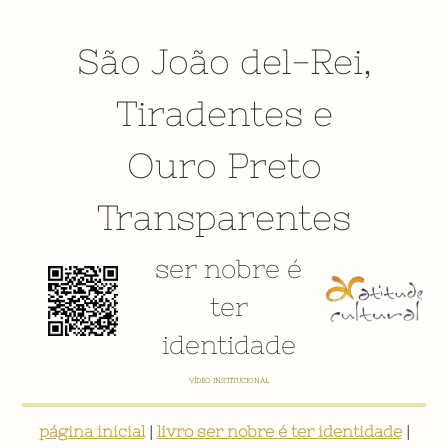
São João del-Rei
,
Tiradentes
e
Ouro Preto
Transparentes
ser nobre é
ter
identidade
E-BOOK: "SER NOBRE É TER IDENTIDADE: INVENTÁRIO DIGITAL PARTICIPATIVO SOBRE O PATRIMÔNIO
SOCIOCULTURAL DE SÃO JOÃO DEL-REI"
página inicial
|
livro ser nobre é ter identidade
|