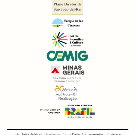
São João del-Rei, Tiradentes, Ouro Preto Transparentes . Projeto e