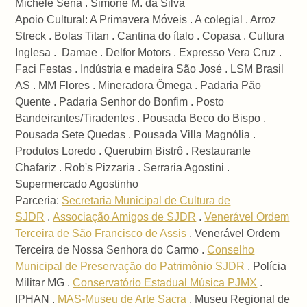
Michele Sena . Simone M. da Silva
Apoio Cultural: A Primavera Móveis . A colegial . Arroz
Streck . Bolas Titan . Cantina do ítalo . Copasa . Cultura
Inglesa . Damae . Delfor Motors . Expresso Vera Cruz .
Faci Festas . Indústria e madeira São José . LSM Brasil
AS . MM Flores . Mineradora Ômega . Padaria Pão
Quente . Padaria Senhor do Bonfim . Posto
Bandeirantes/Tiradentes . Pousada Beco do Bispo .
Pousada Sete Quedas . Pousada Villa Magnólia .
Produtos Loredo . Querubim Bistrô . Restaurante
Chafariz . Rob's Pizzaria . Serraria Agostini .
Supermercado Agostinho
Parceria:
Secretaria Municipal de Cultura de
SJDR
.
Associação Amigos de SJDR
.
Venerável Ordem
Terceira de São Francisco de Assis
. Venerável Ordem
Terceira de Nossa Senhora do Carmo .
Conselho
Municipal de Preservação do Patrimônio SJDR
. Polícia
Militar MG .
Conservatório Estadual Música PJMX
.
IPHAN .
MAS-Museu de Arte Sacra
. Museu Regional de