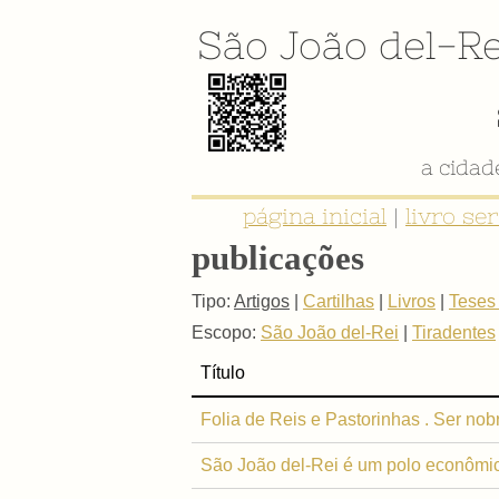
São João del-Re
a cida
página inicial
|
livro se
publicações
Tipo:
Artigos
|
Cartilhas
|
Livros
|
Teses
Escopo:
São João del-Rei
|
Tiradentes
Título
Folia de Reis e Pastorinhas . Ser nobre
São João del-Rei é um polo econômico