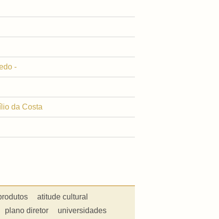
edo -
ílio da Costa
produtos
atitude cultural
plano diretor
universidades