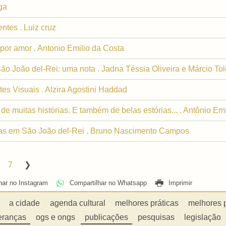
ga
entes . Luiz cruz
 por amor . Antonio Emilio da Costa
o João del-Rei: uma nota . Jadna Téssia Oliveira e Márcio Tol
tes Visuais . Alzira Agostini Haddad
 de muitas histórias. E também de belas estórias... . Antônio Em
inas em São João del-Rei . Bruno Nascimento Campos
7
har no Instagram
Compartilhar no Whatsapp
Imprimir
a cidade
agenda cultural
melhores práticas
melhores 
eranças
ogs e ongs
publicações
pesquisas
legislação