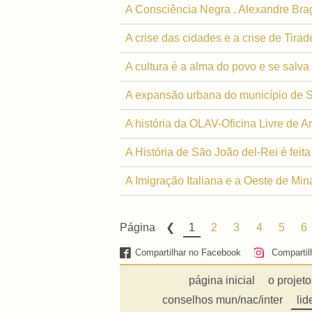
A Consciência Negra . Alexandre Bra
A crise das cidades e a crise de Tirad
A cultura é a alma do povo e se salva
A expansão urbana do município de Sã
A história da OLAV-Oficina Livre de Ar
A História de São João del-Rei é feita
A Imigração Italiana e a Oeste de M
Página
1
2
3
4
5
6
Compartilhar no Facebook
Compartil
página inicial
o projeto
conselhos mun/nac/inter
lid