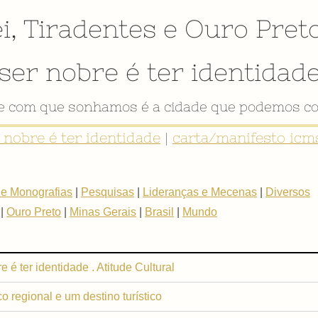
i
,
Tiradentes
e
Ouro Pret
ser nobre é ter identidad
de com que sonhamos é a cidade que podemos co
r nobre é ter identidade
|
carta/manifesto icms
 e Monografias
|
Pesquisas
|
Lideranças e Mecenas
|
Diversos
|
Ouro Preto
|
Minas Gerais
|
Brasil
|
Mundo
 é ter identidade . Atitude Cultural
 regional e um destino turístico