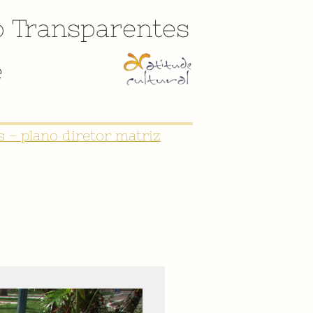
o
Transparentes
e
 - plano diretor matriz