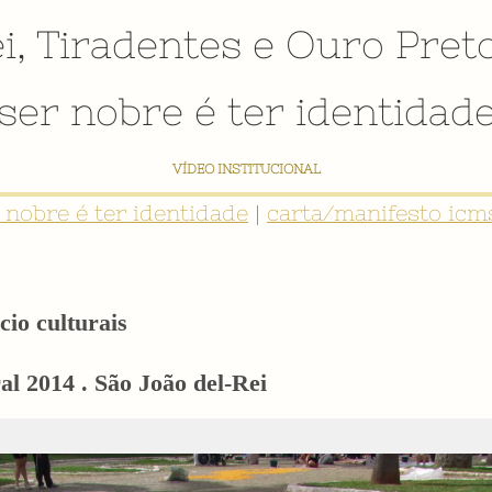
i
,
Tiradentes
e
Ouro Pret
ser nobre é ter identidad
VÍDEO INSTITUCIONAL
r nobre é ter identidade
|
carta/manifesto icms
cio culturais
l 2014 . São João del-Rei