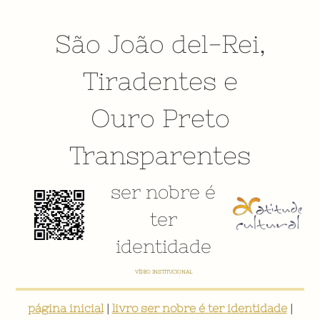
São João del-Rei
,
Tiradentes
e
Ouro Preto
Transparentes
ser nobre é
ter
identidade
E-BOOK: "SER NOBRE É TER IDENTIDADE: INVENTÁRIO DIGITAL PARTICIPATIVO SOBRE O PATRIMÔNIO
SOCIOCULTURAL DE SÃO JOÃO DEL-REI"
página inicial
|
livro ser nobre é ter identidade
|