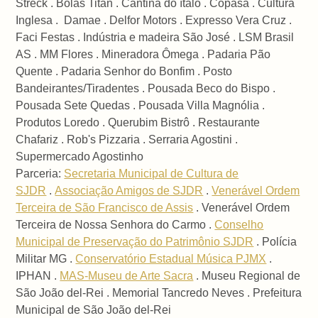
Streck . Bolas Titan . Cantina do ítalo . Copasa . Cultura
Inglesa . Damae . Delfor Motors . Expresso Vera Cruz .
Faci Festas . Indústria e madeira São José . LSM Brasil
AS . MM Flores . Mineradora Ômega . Padaria Pão
Quente . Padaria Senhor do Bonfim . Posto
Bandeirantes/Tiradentes . Pousada Beco do Bispo .
Pousada Sete Quedas . Pousada Villa Magnólia .
Produtos Loredo . Querubim Bistrô . Restaurante
Chafariz . Rob's Pizzaria . Serraria Agostini .
Supermercado Agostinho
Parceria:
Secretaria Municipal de Cultura de
SJDR
.
Associação Amigos de SJDR
.
Venerável Ordem
Terceira de São Francisco de Assis
. Venerável Ordem
Terceira de Nossa Senhora do Carmo .
Conselho
Municipal de Preservação do Patrimônio SJDR
. Polícia
Militar MG .
Conservatório Estadual Música PJMX
.
IPHAN .
MAS-Museu de Arte Sacra
. Museu Regional de
São João del-Rei . Memorial Tancredo Neves . Prefeitura
Municipal de São João del-Rei