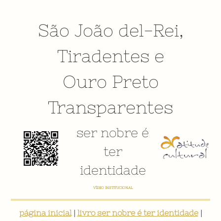
São João del-Rei
,
Tiradentes
e
Ouro Preto
Transparentes
ser nobre é
ter
identidade
E-BOOK: "SER NOBRE É TER IDENTIDADE: INVENTÁRIO DIGITAL PARTICIPATIVO SOBRE O PATRIMÔNIO
SOCIOCULTURAL DE SÃO JOÃO DEL-REI"
página inicial
|
livro ser nobre é ter identidade
|