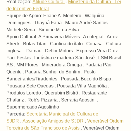
Realização:
Atitude Cultural
.
Ministério da Cultura . Lei
de Incentivo Federal
Equipe de Apoio: Eliane A. Monteiro . Walquíria
Domingues . Thayná Faria . Mauro André Santos .
Michele Sena . Simone M. da Silva
Apoio Cultural: A Primavera Móveis . A colegial . Arroz
Streck . Bolas Titan . Cantina do ítalo . Copasa . Cultura
Inglesa . Damae . Delfor Motors . Expresso Vera Cruz .
Faci Festas . Indústria e madeira São José . LSM Brasil
AS . MM Flores . Mineradora Ômega . Padaria Pão
Quente . Padaria Senhor do Bonfim . Posto
Bandeirantes/Tiradentes . Pousada Beco do Bispo .
Pousada Sete Quedas . Pousada Villa Magnólia .
Produtos Loredo . Querubim Bistrô . Restaurante
Chafariz . Rob's Pizzaria . Serraria Agostini .
Supermercado Agostinho
Parceria:
Secretaria Municipal de Cultura de
SJDR
.
Associação Amigos de SJDR
.
Venerável Ordem
Terceira de São Francisco de Assis
. Venerável Ordem