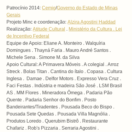
Patrocínio 2014:
Cemig
/
Governo do Estado de Minas
Gerais
Projeto Minc e coordenação:
Alzira Agostini Haddad
Realização:
Atitude Cultural
.
Ministério da Cultura . Lei
de Incentivo Federal
Equipe de Apoio: Eliane A. Monteiro . Walquíria
Domingues . Thayná Faria . Mauro André Santos .
Michele Sena . Simone M. da Silva
Apoio Cultural: A Primavera Móveis . A colegial . Arroz
Streck . Bolas Titan . Cantina do ítalo . Copasa . Cultura
Inglesa . Damae . Delfor Motors . Expresso Vera Cruz .
Faci Festas . Indústria e madeira São José . LSM Brasil
AS . MM Flores . Mineradora Ômega . Padaria Pão
Quente . Padaria Senhor do Bonfim . Posto
Bandeirantes/Tiradentes . Pousada Beco do Bispo .
Pousada Sete Quedas . Pousada Villa Magnólia .
Produtos Loredo . Querubim Bistrô . Restaurante
Chafariz . Rob's Pizzaria . Serraria Agostini .