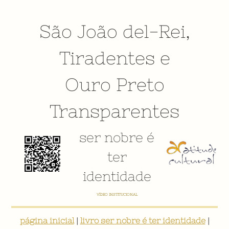
São João del-Rei
,
Tiradentes
e
Ouro Preto
Transparentes
ser nobre é
ter
identidade
E-BOOK: "SER NOBRE É TER IDENTIDADE: INVENTÁRIO DIGITAL PARTICIPATIVO SOBRE O PATRIMÔNIO
SOCIOCULTURAL DE SÃO JOÃO DEL-REI"
página inicial
|
livro ser nobre é ter identidade
|