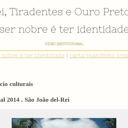
i
,
Tiradentes
e
Ouro Pret
ser nobre é ter identidad
VÍDEO INSTITUCIONAL
r nobre é ter identidade
|
carta/manifesto icms
cio culturais
l 2014 . São João del-Rei