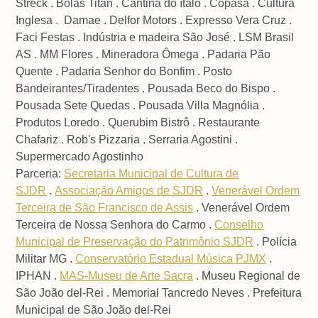
Streck . Bolas Titan . Cantina do ítalo . Copasa . Cultura
Inglesa . Damae . Delfor Motors . Expresso Vera Cruz .
Faci Festas . Indústria e madeira São José . LSM Brasil
AS . MM Flores . Mineradora Ômega . Padaria Pão
Quente . Padaria Senhor do Bonfim . Posto
Bandeirantes/Tiradentes . Pousada Beco do Bispo .
Pousada Sete Quedas . Pousada Villa Magnólia .
Produtos Loredo . Querubim Bistrô . Restaurante
Chafariz . Rob's Pizzaria . Serraria Agostini .
Supermercado Agostinho
Parceria:
Secretaria Municipal de Cultura de
SJDR
.
Associação Amigos de SJDR
.
Venerável Ordem
Terceira de São Francisco de Assis
. Venerável Ordem
Terceira de Nossa Senhora do Carmo .
Conselho
Municipal de Preservação do Patrimônio SJDR
. Polícia
Militar MG .
Conservatório Estadual Música PJMX
.
IPHAN .
MAS-Museu de Arte Sacra
. Museu Regional de
São João del-Rei . Memorial Tancredo Neves . Prefeitura
Municipal de São João del-Rei