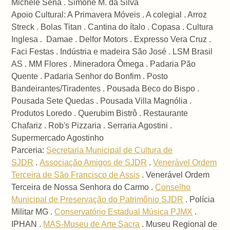
Michele Sena . Simone M. da Silva
Apoio Cultural: A Primavera Móveis . A colegial . Arroz
Streck . Bolas Titan . Cantina do ítalo . Copasa . Cultura
Inglesa . Damae . Delfor Motors . Expresso Vera Cruz .
Faci Festas . Indústria e madeira São José . LSM Brasil
AS . MM Flores . Mineradora Ômega . Padaria Pão
Quente . Padaria Senhor do Bonfim . Posto
Bandeirantes/Tiradentes . Pousada Beco do Bispo .
Pousada Sete Quedas . Pousada Villa Magnólia .
Produtos Loredo . Querubim Bistrô . Restaurante
Chafariz . Rob's Pizzaria . Serraria Agostini .
Supermercado Agostinho
Parceria:
Secretaria Municipal de Cultura de
SJDR
.
Associação Amigos de SJDR
.
Venerável Ordem
Terceira de São Francisco de Assis
. Venerável Ordem
Terceira de Nossa Senhora do Carmo .
Conselho
Municipal de Preservação do Patrimônio SJDR
. Polícia
Militar MG .
Conservatório Estadual Música PJMX
.
IPHAN .
MAS-Museu de Arte Sacra
. Museu Regional de