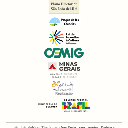
São João del-Rei, Tiradentes, Ouro Preto Transparentes . Projeto e