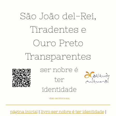
São João del-Rei
,
Tiradentes
e
Ouro Preto
Transparentes
ser nobre é
ter
identidade
E-BOOK: "SER NOBRE É TER IDENTIDADE: INVENTÁRIO DIGITAL PARTICIPATIVO SOBRE O PATRIMÔNIO
SOCIOCULTURAL DE SÃO JOÃO DEL-REI"
página inicial
|
livro ser nobre é ter identidade
|