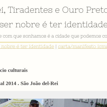
i
,
Tiradentes
e
Ouro Pret
ser nobre é ter identidad
VÍDEO INSTITUCIONAL
r nobre é ter identidade
|
carta/manifesto icms
cio culturais
l 2014 . São João del-Rei