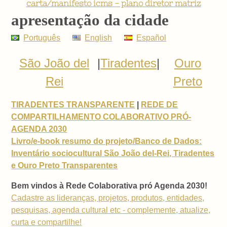
carta/manifesto icms - plano diretor matriz
apresentação da cidade
Português
English
Español
São João del
|
Tiradentes
|
Ouro
Rei
Preto
TIRADENTES TRANSPARENTE
|
REDE DE
COMPARTILHAMENTO COLABORATIVO PRÓ-
AGENDA 2030
Livro/e-book resumo do projeto/Banco de Dados:
Inventário sociocultural São João del-Rei, Tiradentes
e Ouro Preto Transparentes
Bem vindos à Rede Colaborativa pró Agenda 2030!
Cadastre as lideranças, projetos, produtos, entidades,
pesquisas, agenda cultural etc - complemente, atualize,
curta e compartilhe!