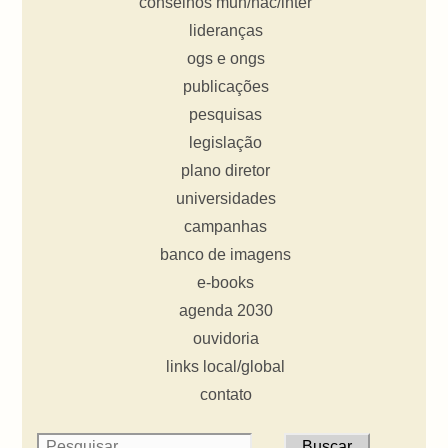
conselhos mun/nac/inter
lideranças
ogs e ongs
publicações
pesquisas
legislação
plano diretor
universidades
campanhas
banco de imagens
e-books
agenda 2030
ouvidoria
links local/global
contato