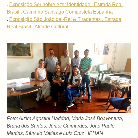
.
Exposição Ser nobre é ter identidade . Estrada Real
Brasil . Caminho Santiago Compostela Espanha
.
Exposição São João del-Rei & Tiradentes . Estrada
Real Brasil . Atitude Cultural
Foto: Alzira Agostini Haddad, Maria José Boaventura,
Bruna dos Santos, Júnior Guimarães, João Paulo
Martins, Sérvulo Matias e Luiz Cruz | IPHAN