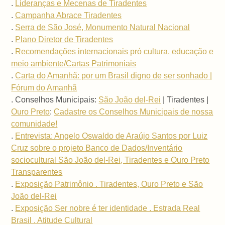
.
Lideranças e Mecenas de Tiradentes
.
Campanha Abrace Tiradentes
.
Serra de São José, Monumento Natural Nacional
.
Plano Diretor de Tiradentes
.
Recomendações internacionais pró cultura, educação e
meio ambiente/Cartas Patrimoniais
.
Carta do Amanhã: por um Brasil digno de ser sonhado |
Fórum do Amanhã
. Conselhos Municipais:
São João del-Rei
| Tiradentes |
Ouro Preto
:
Cadastre os Conselhos Municipais de nossa
comunidade!
.
Entrevista: Angelo Oswaldo de Araújo Santos por Luiz
Cruz sobre o projeto Banco de Dados/Inventário
sociocultural São João del-Rei, Tiradentes e Ouro Preto
Transparentes
.
Exposição Patrimônio . Tiradentes, Ouro Preto e São
João del-Rei
.
Exposição Ser nobre é ter identidade . Estrada Real
Brasil . Atitude Cultural