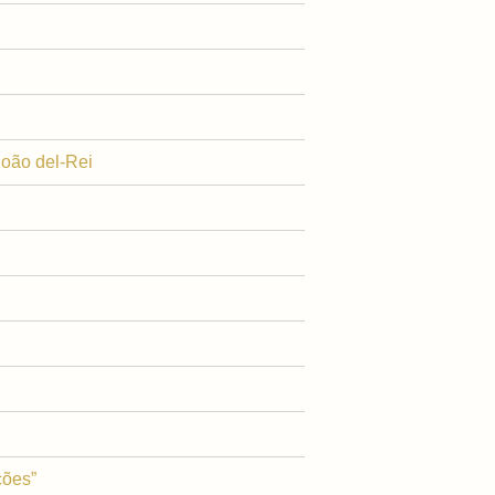
João del-Rei
ções”