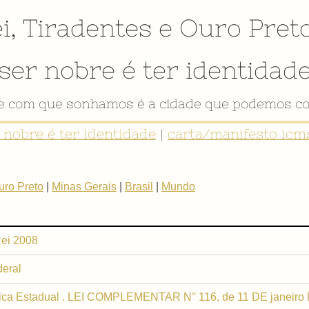
i
,
Tiradentes
e
Ouro Pret
ser nobre é ter identidad
de com que sonhamos é a cidade que podemos co
r nobre é ter identidade
|
carta/manifesto icms
uro Preto
|
Minas Gerais
|
Brasil
|
Mundo
Rei 2008
deral
lica Estadual . LEI COMPLEMENTAR N° 116, de 11 DE janeiro