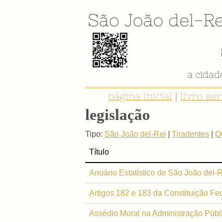
São João del-Re
a cida
página inicial
|
livro se
legislação
Tipo:
São João del-Rei
|
Tiradentes
|
O
Título
Anuário Estatístico de São João del-
Artigos 182 e 183 da Constituição Fe
Assédio Moral na Administração Púb