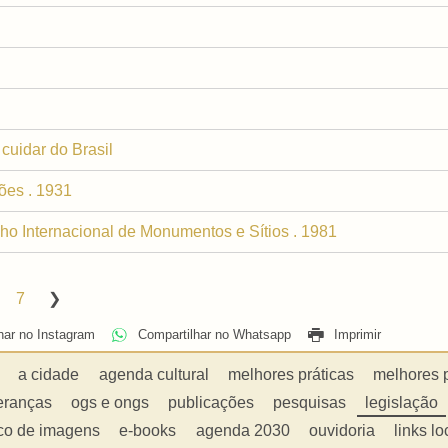
cuidar do Brasil
ões . 1931
ho Internacional de Monumentos e Sítios . 1981
7
har no Instagram
Compartilhar no Whatsapp
Imprimir
a cidade
agenda cultural
melhores práticas
melhores 
eranças
ogs e ongs
publicações
pesquisas
legislação
co de imagens
e-books
agenda 2030
ouvidoria
links lo