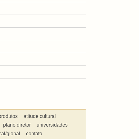
produtos
atitude cultural
plano diretor
universidades
cal/global
contato