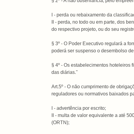
§ 2º - A não observância, pelo empreen
I - perda ou rebaixamento da classific
II - perda, no todo ou em parte, dos 
do respectivo projeto, ou do seu reg
§ 3º - O Poder Executivo regulará a fo
poderá ser suspenso o desembolso de pa
§ 4º - Os estabelecimentos hoteleiros
das diárias."
Art.5º - O não cumprimento de obrigaçõ
reguladores ou normativos baixados pa
I - advertência por escrito;
II - multa de valor equivalente a até 
(ORTN);