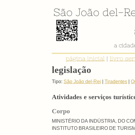
São João del-Re
a cida
página inicial
|
livro se
legislação
Tipo:
São João del-Rei
|
Tiradentes
|
O
Atividades e serviços turísti
Corpo
MINISTÉRIO DA INDÚSTRIA, DO C
INSTITUTO BRASILEIRO DE TURISMO 