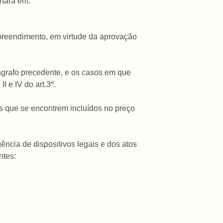
rtará em:
mpreendimento, em virtude da aprovação
rágrafo precedente, e os casos em que
 e IV do art.3º.
os que se encontrem incluídos no preço
ência de dispositivos legais e dos atos
ntes: