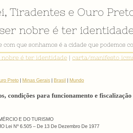
i
,
Tiradentes
e
Ouro Pret
ser nobre é ter identidad
de com que sonhamos é a cidade que podemos co
r nobre é ter identidade
|
carta/manifesto icms
uro Preto
|
Minas Gerais
|
Brasil
|
Mundo
cos, condições para funcionamento e fiscalização 
OMÉRCIO E DO TURISMO
Lei Nº 6.505 – De 13 De Dezembro De 1977