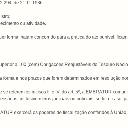
º 2.294, de 21.11.1986
istro;
elecimento ou atividade.
uer forma. hajam concorrido para a prática do ato punível, ficam 
r superior a 100 (cem) Obrigações Reajustáveis do Tesouro Naci
o, na forma e nos prazos que forem determinados em resolução n
ue se referem os incisos III e IV, do art. 5º, a EMBRATUR comun
ssárias, inclusive meios judiciais ou policiais, se for o caso, p
BRATUR exercerá os poderes de fiscalização conferidos à União,