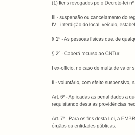
(1) Itens revogados pelo Decreto-lei n
III - suspensão ou cancelamento do reg
IV - interdição do local, veículo, estab
§ 1º - As pessoas físicas que, de qualq
§ 2º - Caberá recurso ao CNTur:
I ex-offício, no caso de multa de valo
II - voluntário, com efeito suspensiv
Art. 6º - Aplicadas as penalidades a q
requisitando desta as providências nece
Art. 7º - Para os fins desta Lei, a EM
órgãos ou entidades públicas.