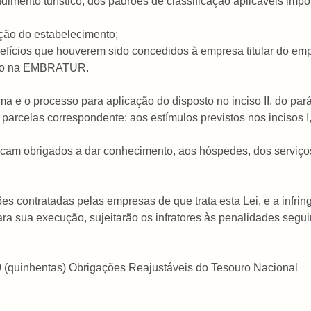
dimento turístico, dos padrões de classificação aplicáveis impo
ação do estabelecimento;
benefícios que houverem sido concedidos à empresa titular do e
istro na EMBRATUR.
rma e o processo para aplicação do disposto no inciso II, do pa
rcelas correspondente: aos estímulos previstos nos incisos I, II
 ficam obrigados a dar conhecimento, aos hóspedes, dos serviç
es contratadas pelas empresas de que trata esta Lei, e a infring
ra sua execução, sujeitarão os infratores às penalidades segui
500 (quinhentas) Obrigações Reajustáveis do Tesouro Nacional