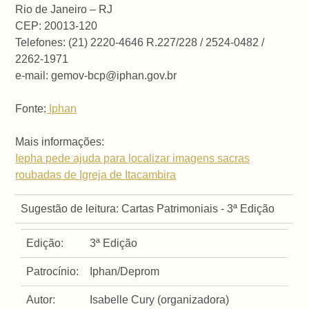
Rio de Janeiro – RJ
CEP: 20013-120
Telefones: (21) 2220-4646 R.227/228 / 2524-0482 /
2262-1971
e-mail: gemov-bcp@iphan.gov.br
Fonte:
Iphan
Mais informações:
Iepha pede ajuda para localizar imagens sacras
roubadas de Igreja de Itacambira
Sugestão de leitura: Cartas Patrimoniais - 3ª Edição
Edição:
3ª Edição
Patrocínio:
Iphan/Deprom
Autor:
Isabelle Cury (organizadora)