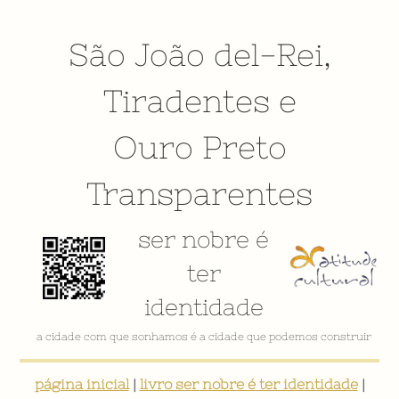
São João del-Rei
,
Tiradentes
e
Ouro Preto
Transparentes
ser nobre é
ter
identidade
a cidade com que sonhamos é a cidade que podemos construir
página inicial
|
livro ser nobre é ter identidade
|