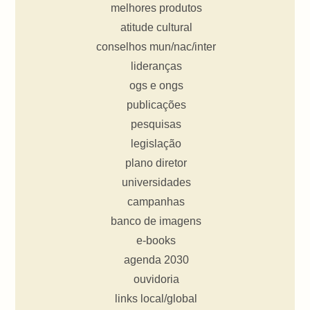
melhores produtos
atitude cultural
conselhos mun/nac/inter
lideranças
ogs e ongs
publicações
pesquisas
legislação
plano diretor
universidades
campanhas
banco de imagens
e-books
agenda 2030
ouvidoria
links local/global