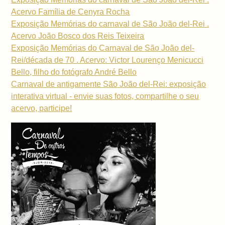
Acervo Família de Cenyra Rocha
Exposição Memórias do carnaval de São João del-Rei .
Acervo João Bosco dos Reis Teixeira
Exposição Memórias do Carnaval de São João del-
Rei/década de 70 . Acervo: Victor Lourenço Menicucci
Bello, filho do fotógrafo André Bello
Carnaval de antigamente São João del-Rei: exposição
interativa virtual - envie suas fotos, compartilhe o seu
acervo, participe!