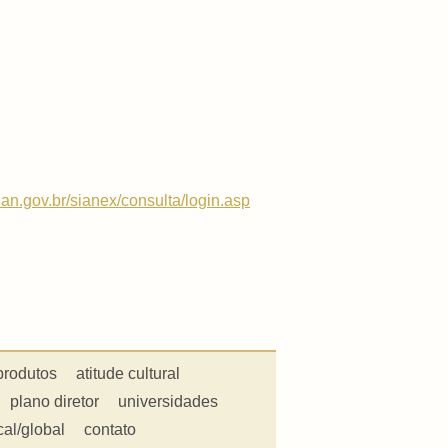
n.an.gov.br/sianex/consulta/login.asp
produtos
atitude cultural
plano diretor
universidades
cal/global
contato