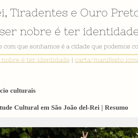
i
,
Tiradentes
e
Ouro Pret
ser nobre é ter identidad
VÍDEO INSTITUCIONAL
r nobre é ter identidade
|
carta/manifesto icms
cio culturais
tude Cultural em São João del-Rei | Resumo