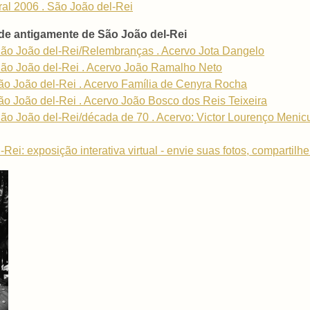
ral 2006 . São João del-Rei
de antigamente de São João del-Rei
ão João del-Rei/Relembranças . Acervo Jota Dangelo
ão João del-Rei . Acervo João Ramalho Neto
o João del-Rei . Acervo Família de Cenyra Rocha
o João del-Rei . Acervo João Bosco dos Reis Teixeira
 João del-Rei/década de 70 . Acervo: Victor Lourenço Menicucc
i: exposição interativa virtual - envie suas fotos, compartilhe 