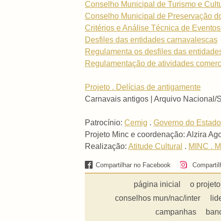
Conselho Municipal de Turismo e Cult
Conselho Municipal de Preservação do
Critérios e Análise Técnica de Evento
Desfiles das entidades carnavalescas
Regulamenta os desfiles das entidade
Regulamentação de atividades comerc
Projeto . Delícias de antigamente
Carnavais antigos | Arquivo Nacional/
Patrocínio:
Cemig
.
Governo do Estado
Projeto Minc e coordenação: Alzira Ag
Realização:
Atitude Cultural
.
MINC . Mi
Compartilhar no Facebook
Compartil
página inicial
o projeto
conselhos mun/nac/inter
lid
campanhas
ban