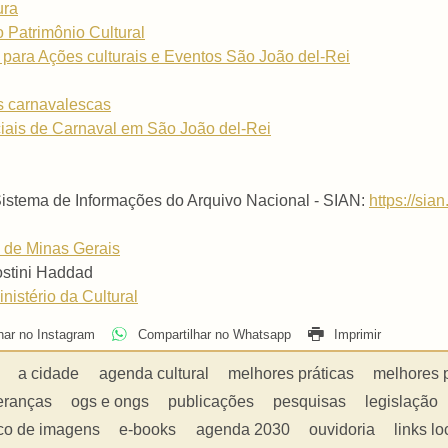
ura
 Patrimônio Cultural
s para Ações culturais e Eventos São João del-Rei
s carnavalescas
iais de Carnaval em São João del-Rei
Sistema de Informações do Arquivo Nacional - SIAN:
https://sia
 de Minas Gerais
ostini Haddad
nistério da Cultural
har no Instagram
Compartilhar no Whatsapp
Imprimir
a cidade
agenda cultural
melhores práticas
melhores 
eranças
ogs e ongs
publicações
pesquisas
legislação
co de imagens
e-books
agenda 2030
ouvidoria
links lo