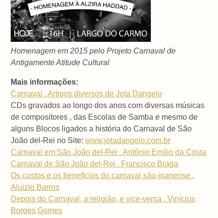
Homenagem em 2015 pelo Projeto Carnaval de
Antigamente Atitude Cultural
Mais informações:
Carnaval . Artigos diversos de Jota Dangelo
CDs gravados ao longo dos anos com diversas músicas
de compositores , das Escolas de Samba e mesmo de
alguns Blocos ligados a história do Carnaval de São
João del-Rei no Site:
www.jotadangelo.com.br
Carnaval em São João del-Rei . Antônio Emílio da Costa
Carnaval de São João del-Rei . Francisco Braga
Os custos e os benefícios do carnaval são-joanense .
Aluizio Barros
Depois do Carnaval, a religião, e vice-versa . Vinícius
Borges Gomes