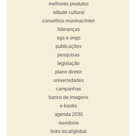
melhores produtos
atitude cultural
conselhos mun/nac/inter
lideranças
ogs e ongs
publicações
pesquisas
legislação
plano diretor
universidades
campanhas
banco de imagens
e-books
agenda 2030
ouvidoria
links local/global