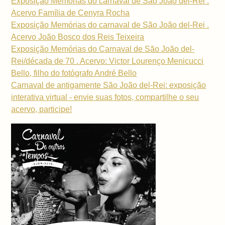
Exposição Memórias do carnaval de São João del-Rei .
Acervo Família de Cenyra Rocha
Exposição Memórias do carnaval de São João del-Rei .
Acervo João Bosco dos Reis Teixeira
Exposição Memórias do Carnaval de São João del-
Rei/década de 70 . Acervo: Victor Lourenço Menicucci
Bello, filho do fotógrafo André Bello
Carnaval de antigamente São João del-Rei: exposição
interativa virtual - envie suas fotos, compartilhe o seu
acervo, participe!