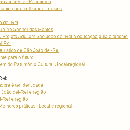
eio ambiente . Patrimônio
mônio para melhorar o Turismo
o del-Rei
Bairro Senhor dos Montes
 Projeto Aqui em São João del-Rei a educação guia o turismo
el-Rei
turístico de São João del-Rei
te para o futuro
em do Patrimônio Cultural . local/regional
Rei:
nobre é ter identidade
o João del-Rei e região
l-Rei e região
Melhores práticas . Local e regional