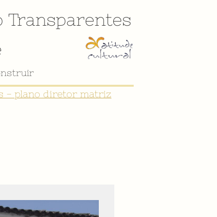
o
Transparentes
e
 - plano diretor matriz