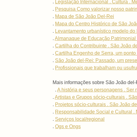
.
Legislação Internacional . Cultura . M
.
Pesquisa Como valorizar nosso patri
.
Mapa de São João Del-Rei
.
Mapa do Centro Histórico de São Joã
.
Levantamento urbanístico modelo do 
.
Almanaque de Educação Patrimonial .
.
Cartilha do Contribuinte . São João d
.
Cartilha Engenho de Serra, um ponto 
.
São João del-Rei: Passado, um presen
.
Profissionais que trabalham ou usufru
Mais informações sobre São João del-
.
A história e seus personagens . Ser 
.
Artistas e Grupos sócio-culturais . Sã
.
Projetos sócio-culturais . São João de
.
Responsabilidade Social e Cultural . 
.
Serviços local/regional
.
Ogs e Ongs