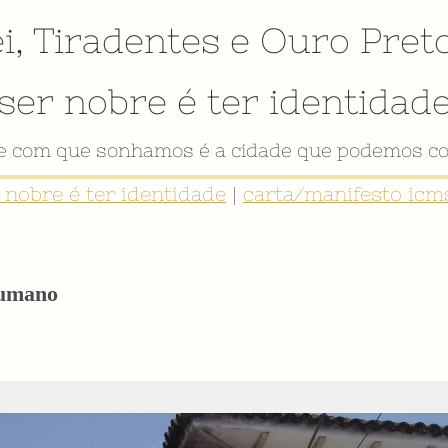
i
,
Tiradentes
e
Ouro Pret
ser nobre é ter identidad
VÍDEO INSTITUCIONAL
r nobre é ter identidade
|
carta/manifesto icms
Humano