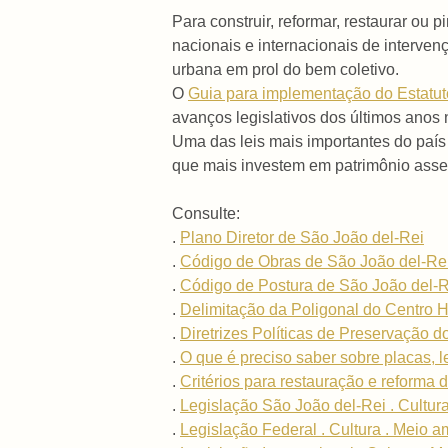
Para construir, reformar, restaurar ou 
nacionais e internacionais de interve
urbana em prol do bem coletivo.
O
Guia para implementação do Estatut
avanços legislativos dos últimos anos n
Uma das leis mais importantes do país 
que mais investem em patrimônio asse
Consulte:
.
Plano Diretor de São João del-Rei
.
Código de Obras de São João del-Re
.
Código de Postura de São João del-R
.
Delimitação da Poligonal do Centro H
.
Diretrizes Políticas de Preservação d
.
O que é preciso saber sobre placas, l
.
Critérios para restauração e reforma
.
Legislação São João del-Rei . Cultura
.
Legislação Federal . Cultura . Meio a