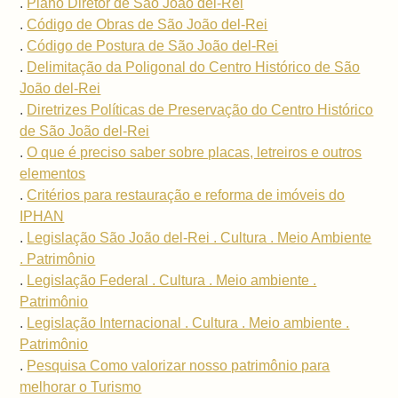
.
Plano Diretor de São João del-Rei
.
Código de Obras de São João del-Rei
.
Código de Postura de São João del-Rei
.
Delimitação da Poligonal do Centro Histórico de São
João del-Rei
.
Diretrizes Políticas de Preservação do Centro Histórico
de São João del-Rei
.
O que é preciso saber sobre placas, letreiros e outros
elementos
.
Critérios para restauração e reforma de imóveis do
IPHAN
.
Legislação São João del-Rei . Cultura . Meio Ambiente
. Patrimônio
.
Legislação Federal . Cultura . Meio ambiente .
Patrimônio
.
Legislação Internacional . Cultura . Meio ambiente .
Patrimônio
.
Pesquisa Como valorizar nosso patrimônio para
melhorar o Turismo