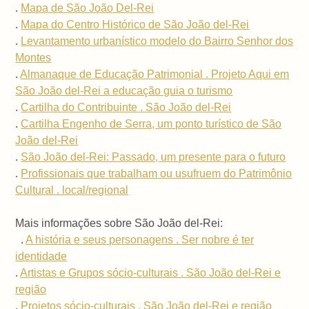
.
Mapa de São João Del-Rei
.
Mapa do Centro Histórico de São João del-Rei
.
Levantamento urbanístico modelo do Bairro Senhor dos
Montes
.
Almanaque de Educação Patrimonial . Projeto Aqui em
São João del-Rei a educação guia o turismo
.
Cartilha do Contribuinte . São João del-Rei
.
Cartilha Engenho de Serra, um ponto turístico de São
João del-Rei
.
São João del-Rei: Passado, um presente para o futuro
.
Profissionais que trabalham ou usufruem do Patrimônio
Cultural . local/regional
Mais informações sobre São João del-Rei:
.
A história e seus personagens . Ser nobre é ter
identidade
.
Artistas e Grupos sócio-culturais . São João del-Rei e
região
.
Projetos sócio-culturais . São João del-Rei e região