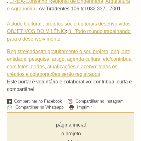
.
CREA-Conselho Regional de Engenharia, Arquitetura
e Agronomia
. Av Tiradentes 106 tel 032 3371 7001
Atitude Cultural . projetos sócio-culturais desenvolvidos
OBJETIVOS DO MILÊNIO
:
8 . Todo mundo trabalhando
para o desenvolvimento
Registre/cadastre gratuitamente o seu projeto, ong, arte,
entidade, pesquisa, artigo, agenda cultural etc/contribua
com fotos, dados, atualizações e acervo: todos os
créditos e colaborações serão registrados
Este portal é voluntário e colaborativo: contribua, curta e
compartilhe!
Compartilhar no Facebook
Compartilhar no Instagram
Compartilhar no Whatsapp
Imprimir
página inicial
o projeto