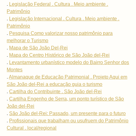
.
Legislação Federal . Cultura . Meio ambiente .
Patrimônio
.
Legislação Internacional . Cultura . Meio ambiente .
Patrimônio
.
Pesquisa Como valorizar nosso patrimônio para
melhorar o Turismo
.
Mapa de São João Del-Rei
.
Mapa do Centro Histórico de São João del-Rei
.
Levantamento urbanístico modelo do Bairro Senhor dos
Montes
.
Almanaque de Educação Patrimonial . Projeto Aqui em
São João del-Rei a educação guia o turismo
.
Cartilha do Contribuinte . São João del-Rei
.
Cartilha Engenho de Serra, um ponto turístico de São
João del-Rei
.
São João del-Rei: Passado, um presente para o futuro
.
Profissionais que trabalham ou usufruem do Patrimônio
Cultural . local/regional