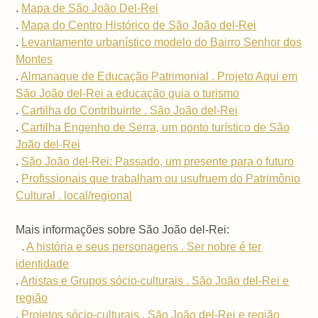
.
Mapa de São João Del-Rei
.
Mapa do Centro Histórico de São João del-Rei
.
Levantamento urbanístico modelo do Bairro Senhor dos
Montes
.
Almanaque de Educação Patrimonial . Projeto Aqui em
São João del-Rei a educação guia o turismo
.
Cartilha do Contribuinte . São João del-Rei
.
Cartilha Engenho de Serra, um ponto turístico de São
João del-Rei
.
São João del-Rei: Passado, um presente para o futuro
.
Profissionais que trabalham ou usufruem do Patrimônio
Cultural . local/regional
Mais informações sobre São João del-Rei:
.
A história e seus personagens . Ser nobre é ter
identidade
.
Artistas e Grupos sócio-culturais . São João del-Rei e
região
.
Projetos sócio-culturais . São João del-Rei e região