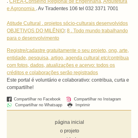
.
CREA-Conselho Regional de Engenharia, Arquitetura
e Agronomia
. Av Tiradentes 106 tel 032 3371 7001
Atitude Cultural . projetos sócio-culturais desenvolvidos
OBJETIVOS DO MILÊNIO
:
8 . Todo mundo trabalhando
para o desenvolvimento
Registre/cadastre gratuitamente o seu projeto, ong, arte,
entidade, pesquisa, artigo, agenda cultural etc/contribua
com fotos, dados, atualizações e acervo: todos os
créditos e colaborações serão registrados
Este portal é voluntário e colaborativo: contribua, curta e
compartilhe!
Compartilhar no Facebook
Compartilhar no Instagram
Compartilhar no Whatsapp
Imprimir
página inicial
o projeto