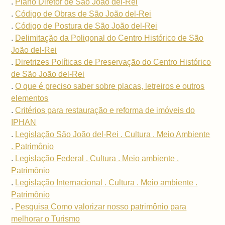
.
Plano Diretor de São João del-Rei
.
Código de Obras de São João del-Rei
.
Código de Postura de São João del-Rei
.
Delimitação da Poligonal do Centro Histórico de São
João del-Rei
.
Diretrizes Políticas de Preservação do Centro Histórico
de São João del-Rei
.
O que é preciso saber sobre placas, letreiros e outros
elementos
.
Critérios para restauração e reforma de imóveis do
IPHAN
.
Legislação São João del-Rei . Cultura . Meio Ambiente
. Patrimônio
.
Legislação Federal . Cultura . Meio ambiente .
Patrimônio
.
Legislação Internacional . Cultura . Meio ambiente .
Patrimônio
.
Pesquisa Como valorizar nosso patrimônio para
melhorar o Turismo