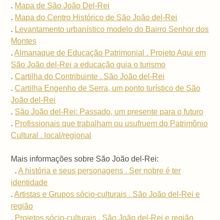
.
Mapa de São João Del-Rei
.
Mapa do Centro Histórico de São João del-Rei
.
Levantamento urbanístico modelo do Bairro Senhor dos
Montes
.
Almanaque de Educação Patrimonial . Projeto Aqui em
São João del-Rei a educação guia o turismo
.
Cartilha do Contribuinte . São João del-Rei
.
Cartilha Engenho de Serra, um ponto turístico de São
João del-Rei
.
São João del-Rei: Passado, um presente para o futuro
.
Profissionais que trabalham ou usufruem do Patrimônio
Cultural . local/regional
Mais informações sobre São João del-Rei:
.
A história e seus personagens . Ser nobre é ter
identidade
.
Artistas e Grupos sócio-culturais . São João del-Rei e
região
.
Projetos sócio-culturais . São João del-Rei e região