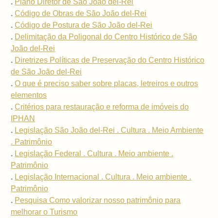
.
Plano Diretor de São João del-Rei
.
Código de Obras de São João del-Rei
.
Código de Postura de São João del-Rei
.
Delimitação da Poligonal do Centro Histórico de São
João del-Rei
.
Diretrizes Políticas de Preservação do Centro Histórico
de São João del-Rei
.
O que é preciso saber sobre placas, letreiros e outros
elementos
.
Critérios para restauração e reforma de imóveis do
IPHAN
.
Legislação São João del-Rei . Cultura . Meio Ambiente
. Patrimônio
.
Legislação Federal . Cultura . Meio ambiente .
Patrimônio
.
Legislação Internacional . Cultura . Meio ambiente .
Patrimônio
.
Pesquisa Como valorizar nosso patrimônio para
melhorar o Turismo