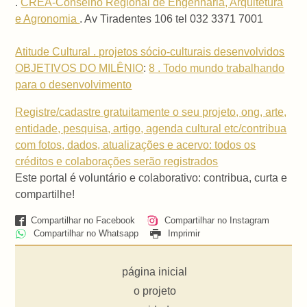
.
CREA-Conselho Regional de Engenharia, Arquitetura
e Agronomia
. Av Tiradentes 106 tel 032 3371 7001
Atitude Cultural . projetos sócio-culturais desenvolvidos
OBJETIVOS DO MILÊNIO
:
8 . Todo mundo trabalhando
para o desenvolvimento
Registre/cadastre gratuitamente o seu projeto, ong, arte,
entidade, pesquisa, artigo, agenda cultural etc/contribua
com fotos, dados, atualizações e acervo: todos os
créditos e colaborações serão registrados
Este portal é voluntário e colaborativo: contribua, curta e
compartilhe!
Compartilhar no Facebook
Compartilhar no Instagram
Compartilhar no Whatsapp
Imprimir
página inicial
o projeto