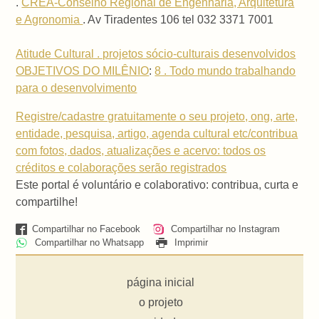
.
CREA-Conselho Regional de Engenharia, Arquitetura
e Agronomia
. Av Tiradentes 106 tel 032 3371 7001
Atitude Cultural . projetos sócio-culturais desenvolvidos
OBJETIVOS DO MILÊNIO
:
8 . Todo mundo trabalhando
para o desenvolvimento
Registre/cadastre gratuitamente o seu projeto, ong, arte,
entidade, pesquisa, artigo, agenda cultural etc/contribua
com fotos, dados, atualizações e acervo: todos os
créditos e colaborações serão registrados
Este portal é voluntário e colaborativo: contribua, curta e
compartilhe!
Compartilhar no Facebook
Compartilhar no Instagram
Compartilhar no Whatsapp
Imprimir
página inicial
o projeto