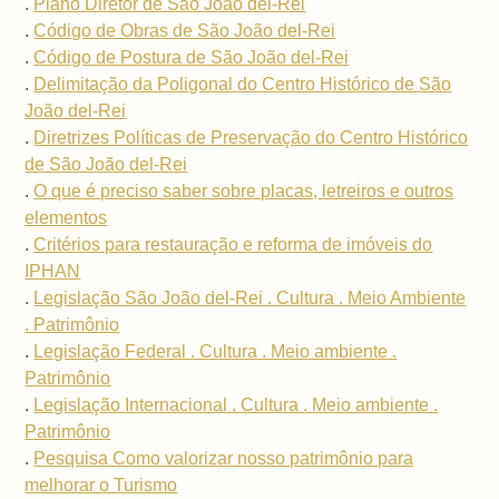
.
Plano Diretor de São João del-Rei
.
Código de Obras de São João del-Rei
.
Código de Postura de São João del-Rei
.
Delimitação da Poligonal do Centro Histórico de São
João del-Rei
.
Diretrizes Políticas de Preservação do Centro Histórico
de São João del-Rei
.
O que é preciso saber sobre placas, letreiros e outros
elementos
.
Critérios para restauração e reforma de imóveis do
IPHAN
.
Legislação São João del-Rei . Cultura . Meio Ambiente
. Patrimônio
.
Legislação Federal . Cultura . Meio ambiente .
Patrimônio
.
Legislação Internacional . Cultura . Meio ambiente .
Patrimônio
.
Pesquisa Como valorizar nosso patrimônio para
melhorar o Turismo