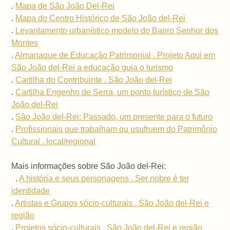
.
Mapa de São João Del-Rei
.
Mapa do Centro Histórico de São João del-Rei
.
Levantamento urbanístico modelo do Bairro Senhor dos
Montes
.
Almanaque de Educação Patrimonial . Projeto Aqui em
São João del-Rei a educação guia o turismo
.
Cartilha do Contribuinte . São João del-Rei
.
Cartilha Engenho de Serra, um ponto turístico de São
João del-Rei
.
São João del-Rei: Passado, um presente para o futuro
.
Profissionais que trabalham ou usufruem do Patrimônio
Cultural . local/regional
Mais informações sobre São João del-Rei:
.
A história e seus personagens . Ser nobre é ter
identidade
.
Artistas e Grupos sócio-culturais . São João del-Rei e
região
.
Projetos sócio-culturais . São João del-Rei e região