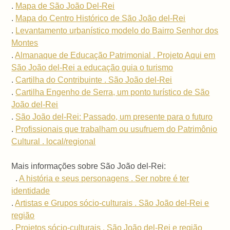
.
Mapa de São João Del-Rei
.
Mapa do Centro Histórico de São João del-Rei
.
Levantamento urbanístico modelo do Bairro Senhor dos
Montes
.
Almanaque de Educação Patrimonial . Projeto Aqui em
São João del-Rei a educação guia o turismo
.
Cartilha do Contribuinte . São João del-Rei
.
Cartilha Engenho de Serra, um ponto turístico de São
João del-Rei
.
São João del-Rei: Passado, um presente para o futuro
.
Profissionais que trabalham ou usufruem do Patrimônio
Cultural . local/regional
Mais informações sobre São João del-Rei:
.
A história e seus personagens . Ser nobre é ter
identidade
.
Artistas e Grupos sócio-culturais . São João del-Rei e
região
.
Projetos sócio-culturais . São João del-Rei e região