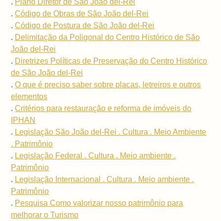
.
Plano Diretor de São João del-Rei
.
Código de Obras de São João del-Rei
.
Código de Postura de São João del-Rei
.
Delimitação da Poligonal do Centro Histórico de São
João del-Rei
.
Diretrizes Políticas de Preservação do Centro Histórico
de São João del-Rei
.
O que é preciso saber sobre placas, letreiros e outros
elementos
.
Critérios para restauração e reforma de imóveis do
IPHAN
.
Legislação São João del-Rei . Cultura . Meio Ambiente
. Patrimônio
.
Legislação Federal . Cultura . Meio ambiente .
Patrimônio
.
Legislação Internacional . Cultura . Meio ambiente .
Patrimônio
.
Pesquisa Como valorizar nosso patrimônio para
melhorar o Turismo