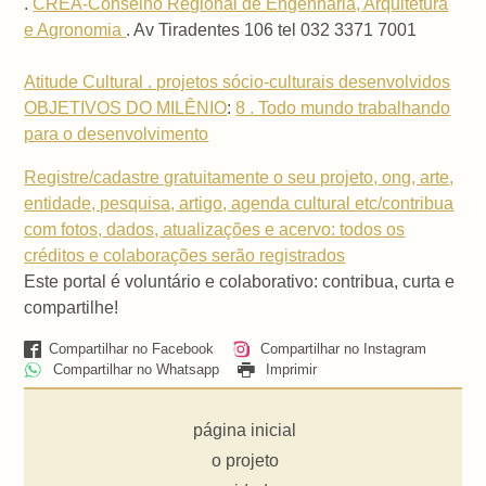
.
CREA-Conselho Regional de Engenharia, Arquitetura
e Agronomia
. Av Tiradentes 106 tel 032 3371 7001
Atitude Cultural . projetos sócio-culturais desenvolvidos
OBJETIVOS DO MILÊNIO
:
8 . Todo mundo trabalhando
para o desenvolvimento
Registre/cadastre gratuitamente o seu projeto, ong, arte,
entidade, pesquisa, artigo, agenda cultural etc/contribua
com fotos, dados, atualizações e acervo: todos os
créditos e colaborações serão registrados
Este portal é voluntário e colaborativo: contribua, curta e
compartilhe!
Compartilhar no Facebook
Compartilhar no Instagram
Compartilhar no Whatsapp
Imprimir
página inicial
o projeto