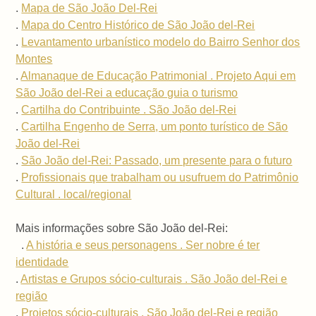
.
Mapa de São João Del-Rei
.
Mapa do Centro Histórico de São João del-Rei
.
Levantamento urbanístico modelo do Bairro Senhor dos
Montes
.
Almanaque de Educação Patrimonial . Projeto Aqui em
São João del-Rei a educação guia o turismo
.
Cartilha do Contribuinte . São João del-Rei
.
Cartilha Engenho de Serra, um ponto turístico de São
João del-Rei
.
São João del-Rei: Passado, um presente para o futuro
.
Profissionais que trabalham ou usufruem do Patrimônio
Cultural . local/regional
Mais informações sobre São João del-Rei:
.
A história e seus personagens . Ser nobre é ter
identidade
.
Artistas e Grupos sócio-culturais . São João del-Rei e
região
.
Projetos sócio-culturais . São João del-Rei e região