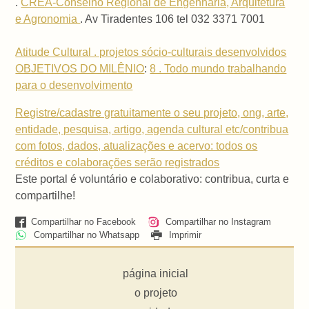
.
CREA-Conselho Regional de Engenharia, Arquitetura
e Agronomia
. Av Tiradentes 106 tel 032 3371 7001
Atitude Cultural . projetos sócio-culturais desenvolvidos
OBJETIVOS DO MILÊNIO
:
8 . Todo mundo trabalhando
para o desenvolvimento
Registre/cadastre gratuitamente o seu projeto, ong, arte,
entidade, pesquisa, artigo, agenda cultural etc/contribua
com fotos, dados, atualizações e acervo: todos os
créditos e colaborações serão registrados
Este portal é voluntário e colaborativo: contribua, curta e
compartilhe!
Compartilhar no Facebook
Compartilhar no Instagram
Compartilhar no Whatsapp
Imprimir
página inicial
o projeto