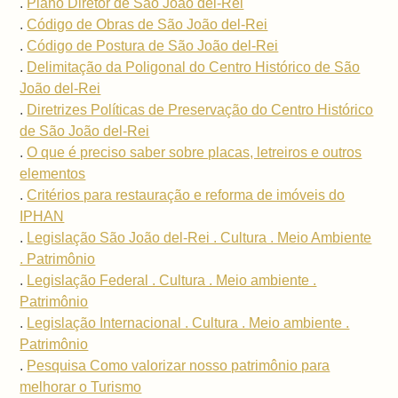
.
Plano Diretor de São João del-Rei
.
Código de Obras de São João del-Rei
.
Código de Postura de São João del-Rei
.
Delimitação da Poligonal do Centro Histórico de São
João del-Rei
.
Diretrizes Políticas de Preservação do Centro Histórico
de São João del-Rei
.
O que é preciso saber sobre placas, letreiros e outros
elementos
.
Critérios para restauração e reforma de imóveis do
IPHAN
.
Legislação São João del-Rei . Cultura . Meio Ambiente
. Patrimônio
.
Legislação Federal . Cultura . Meio ambiente .
Patrimônio
.
Legislação Internacional . Cultura . Meio ambiente .
Patrimônio
.
Pesquisa Como valorizar nosso patrimônio para
melhorar o Turismo