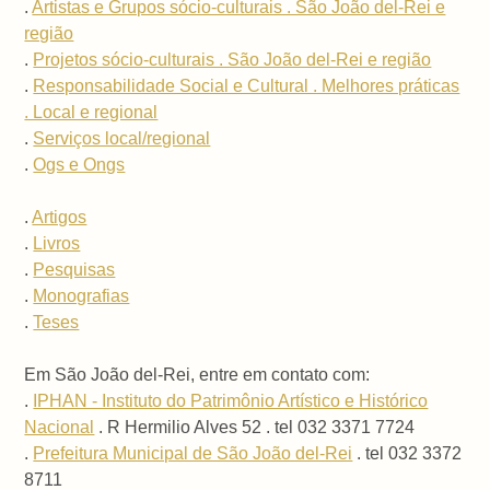
.
Artistas e Grupos sócio-culturais . São João del-Rei e
região
.
Projetos sócio-culturais . São João del-Rei e região
.
Responsabilidade Social e Cultural . Melhores práticas
. Local e regional
.
Serviços local/regional
.
Ogs e Ongs
.
Artigos
.
Livros
.
Pesquisas
.
Monografias
.
Teses
Em São João del-Rei, entre em contato com:
.
IPHAN - Instituto do Patrimônio Artístico e Histórico
Nacional
. R Hermilio Alves 52 . tel 032 3371 7724
.
Prefeitura Municipal de São João del-Rei
. tel 032 3372
8711