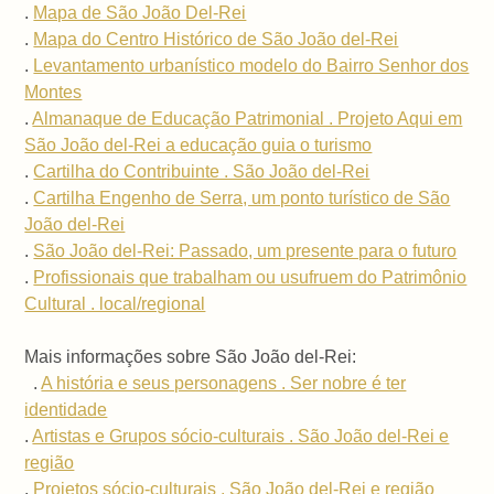
.
Mapa de São João Del-Rei
.
Mapa do Centro Histórico de São João del-Rei
.
Levantamento urbanístico modelo do Bairro Senhor dos
Montes
.
Almanaque de Educação Patrimonial . Projeto Aqui em
São João del-Rei a educação guia o turismo
.
Cartilha do Contribuinte . São João del-Rei
.
Cartilha Engenho de Serra, um ponto turístico de São
João del-Rei
.
São João del-Rei: Passado, um presente para o futuro
.
Profissionais que trabalham ou usufruem do Patrimônio
Cultural . local/regional
Mais informações sobre São João del-Rei:
.
A história e seus personagens . Ser nobre é ter
identidade
.
Artistas e Grupos sócio-culturais . São João del-Rei e
região
.
Projetos sócio-culturais . São João del-Rei e região