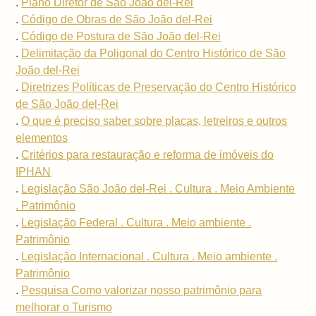
.
Plano Diretor de São João del-Rei
.
Código de Obras de São João del-Rei
.
Código de Postura de São João del-Rei
.
Delimitação da Poligonal do Centro Histórico de São
João del-Rei
.
Diretrizes Políticas de Preservação do Centro Histórico
de São João del-Rei
.
O que é preciso saber sobre placas, letreiros e outros
elementos
.
Critérios para restauração e reforma de imóveis do
IPHAN
.
Legislação São João del-Rei . Cultura . Meio Ambiente
. Patrimônio
.
Legislação Federal . Cultura . Meio ambiente .
Patrimônio
.
Legislação Internacional . Cultura . Meio ambiente .
Patrimônio
.
Pesquisa Como valorizar nosso patrimônio para
melhorar o Turismo