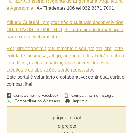
.
CREA-Conselho Regional de Engenharia, Arquitetura
e Agronomia
. Av Tiradentes 106 tel 032 3371 7001
Atitude Cultural . projetos sócio-culturais desenvolvidos
OBJETIVOS DO MILÊNIO
:
8 . Todo mundo trabalhando
para o desenvolvimento
Registre/cadastre gratuitamente o seu projeto, ong, arte,
entidade, pesquisa, artigo, agenda cultural etc/contribua
com fotos, dados, atualizações e acervo: todos os
créditos e colaborações serão registrados
Este portal é voluntário e colaborativo: contribua, curta e
compartilhe!
Compartilhar no Facebook
Compartilhar no Instagram
Compartilhar no Whatsapp
Imprimir
página inicial
o projeto