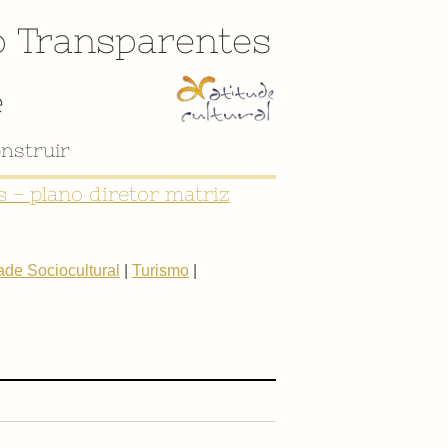
o
Transparentes
e
nstruir
 - plano diretor matriz
de Sociocultural
|
Turismo
|