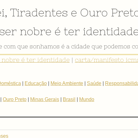
i
,
Tiradentes
e
Ouro Pret
ser nobre é ter identidad
de com que sonhamos é a cidade que podemos co
r nobre é ter identidade
|
carta/manifesto icms
Doméstica
|
Educação
|
Meio Ambiente
|
Saúde
|
Responsabilida
|
Ouro Preto
|
Minas Gerais
|
Brasil
|
Mundo
nses