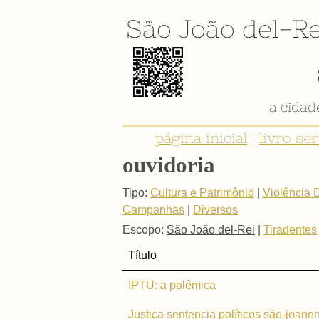
São João del-Re
a cida
página inicial
|
livro se
ouvidoria
Tipo:
Cultura e Patrimônio
|
Violência 
Campanhas
|
Diversos
Escopo:
São João del-Rei
|
Tiradentes
Título
IPTU: a polêmica
Justiça sentencia políticos são-joane