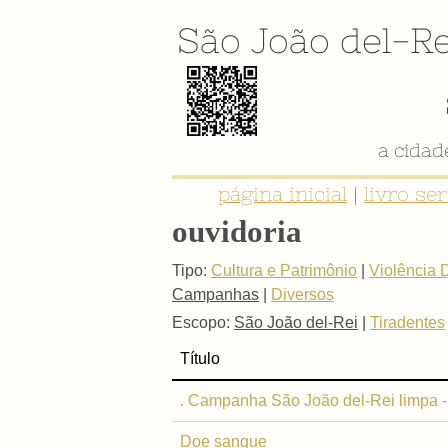
São João del-Re
a cida
página inicial
|
livro se
ouvidoria
Tipo:
Cultura e Patrimônio
|
Violência 
Campanhas
|
Diversos
Escopo:
São João del-Rei
|
Tiradentes
Título
. Campanha São João del-Rei limpa -
Doe sangue