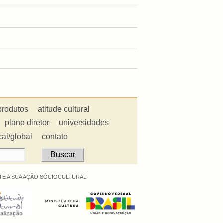
produtos
atitude cultural
plano diretor
universidades
cal/global
contato
E A SUA AÇÃO SÓCIOCULTURAL