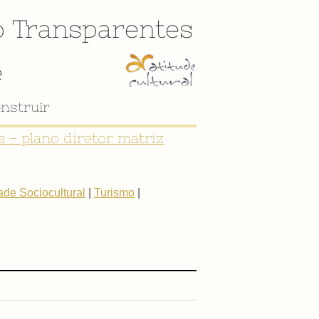
o
Transparentes
e
nstruir
 - plano diretor matriz
de Sociocultural
|
Turismo
|