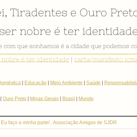
i
,
Tiradentes
e
Ouro Pret
ser nobre é ter identidad
de com que sonhamos é a cidade que podemos co
r nobre é ter identidade
|
carta/manifesto icms
Doméstica
|
Educação
|
Meio Ambiente
|
Saúde
|
Responsabilida
|
Ouro Preto
|
Minas Gerais
|
Brasil
|
Mundo
 Eu faço a minha parte! . Associação Amigos de SJDR