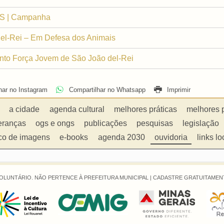
OS | Campanha
el-Rei – Em Defesa dos Animais
nto Força Jovem de São João del-Rei
har no Instagram
Compartilhar no Whatsapp
Imprimir
a cidade
agenda cultural
melhores práticas
melhores 
eranças
ogs e ongs
publicações
pesquisas
legislação
co de imagens
e-books
agenda 2030
ouvidoria
links lo
OLUNTÁRIO. NÃO PERTENCE À PREFEITURA MUNICIPAL |
CADASTRE GRATUITAMENT