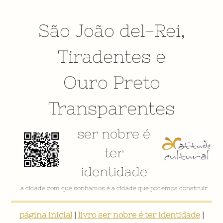
São João del-Rei
,
Tiradentes
e
Ouro Preto
Transparentes
ser nobre é
ter
identidade
a cidade com que sonhamos é a cidade que podemos construir
página inicial
|
livro ser nobre é ter identidade
|