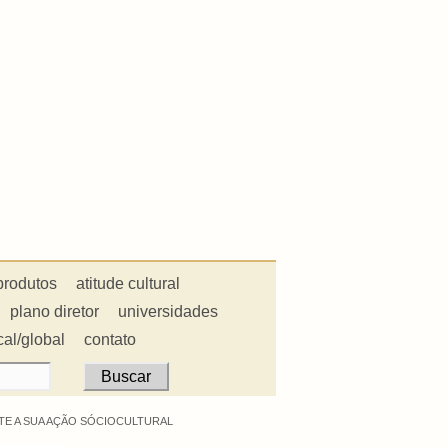
produtos
atitude cultural
plano diretor
universidades
cal/global
contato
E A SUA AÇÃO SÓCIOCULTURAL