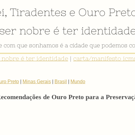
i
,
Tiradentes
e
Ouro Pret
ser nobre é ter identidad
de com que sonhamos é a cidade que podemos co
r nobre é ter identidade
|
carta/manifesto icms
uro Preto
|
Minas Gerais
|
Brasil
|
Mundo
Recomendações de Ouro Preto para a Preservaç