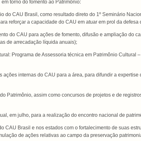
 em torno do fomento ao Patrimônio:
io do CAU Brasil, como resultado direto do 1º Seminário Naci
para reforçar a capacidade do CAU em atuar em prol da defesa d
nto do CAU para ações de fomento, difusão e ampliação do camp
tas de arrecadação líquida anuais);
ultural: Programa de Assessoria técnica em Patrimônio Cultural
s ações internas do CAU para a área, para difundir a expertis
 do Patrimônio, assim como concursos de projetos e de registros 
al, em julho, para a realização do encontro nacional de patri
o CAU Brasil e nos estados com o fortalecimento de suas estrut
rmulação de ações relativas ao campo da preservação patrimoni