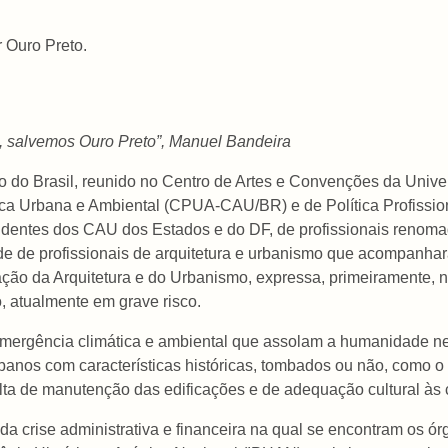
 Ouro Preto.
e, salvemos Ouro Preto”, Manuel Bandeira
 do Brasil, reunido no Centro de Artes e Convenções da Unive
ica Urbana e Ambiental (CPUA-CAU/BR) e de Política Profissi
dentes dos CAU dos Estados e do DF, de profissionais renoma
ade de profissionais de arquitetura e urbanismo que acompanha
ação da Arquitetura e do Urbanismo, expressa, primeiramente,
ro, atualmente em grave risco.
ergência climática e ambiental que assolam a humanidade nest
 urbanos com características históricas, tombados ou não, como 
alta de manutenção das edificações e de adequação cultural à
da crise administrativa e financeira na qual se encontram os ó