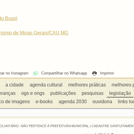
o Brasil
banismo de Minas Gerais/CAU MG
har no Instagram
Compartilhar no Whatsapp
Imprimir
a cidade
agenda cultural
melhores práticas
melhores 
eranças
ogs e ongs
publicações
pesquisas
legislação
co de imagens
e-books
agenda 2030
ouvidoria
links lo
OLUNTÁRIO. NÃO PERTENCE À PREFEITURA MUNICIPAL |
CADASTRE GRATUITAMENT