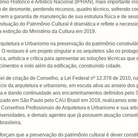
mônio Histórico e Artístico Nacional (IPHAN), mais importante i
o de desmonte, perdendo recursos, quadro técnico, sofrendo co
nem a garantia de manutenção de sua estrutura física e de seu
A situação do Patrimônio Cultural é dramática e reflete a necess
a extinção do Ministério da Cultura em 2019.
quitetura e Urbanismo na preservação do patrimônio construído
l. O restauro é um projeto singular e os arquitetos são os prot
ca, artística e crítica para apresentar as soluções técnicas que
cimentos e indo além da edificação, construindo cidade.
 lei de criação do Conselho, a Lei Federal nº 12.378 de 2010,
io da arquitetura e urbanismo, em escuta ativa ao anseio dos p
ma e dando continuidade aos encaminhamentos definidos pelo S
alizado em São Paulo pelo CAU Brasil em 2018, realizamos est
 Conselhos Profissionais de Arquitetura e Urbanismo e sua arti
versidades, e demais agentes que já possuem atuação consolid
rasileira.
orçam que a preservação do patrimônio cultural é dever constitu