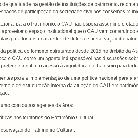
ão de qualidade na gestão de instituições de patrimônio, retom
paços de participação da sociedade civil nos conselhos munic
cional para o Patrimônio, o CAU não espera assumir o protagon
aproveitar o espaço institucional que o CAU vem construindo e
ais para fortalecer as redes de defesa e preservação do patrimô
da política de fomento estruturada desde 2015 no âmbito da A
loca o CAU como um agente indispensável nas discussões sobre 
 pretende ampliar o acesso à arquitetura e urbanismo para todo
entes para a implementação de uma política nacional para a áre
terna e de estruturação interna da atuação do CAU em patrimô
ção.
junto com outros agentes da área:
ticas nos territórios do Patrimônio Cultural;
reservação do Patrimônio Cultural;