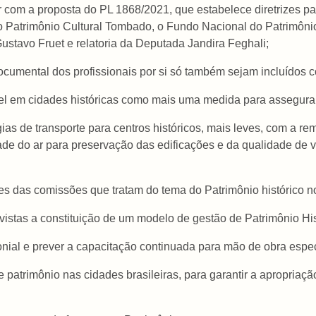
r com a proposta do PL 1868/2021, que estabelece diretrizes pa
 do Patrimônio Cultural Tombado, o Fundo Nacional do Patrimô
ustavo Fruet e relatoria da Deputada Jandira Feghali;
documental dos profissionais por si só também sejam incluídos 
el em cidades históricas como mais uma medida para assegura
ias de transporte para centros históricos, mais leves, com a r
ade do ar para preservação das edificações e da qualidade de 
ades das comissões que tratam do tema do Patrimônio histórico 
 vistas a constituição de um modelo de gestão de Patrimônio His
onial e prever a capacitação continuada para mão de obra espec
de patrimônio nas cidades brasileiras, para garantir a apropri