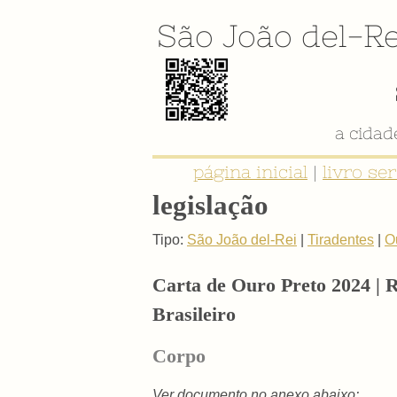
São João del-Re
a cida
página inicial
|
livro se
legislação
Tipo:
São João del-Rei
|
Tiradentes
|
O
Carta de Ouro Preto 2024 | 
Brasileiro
Corpo
Ver documento no anexo abaixo: