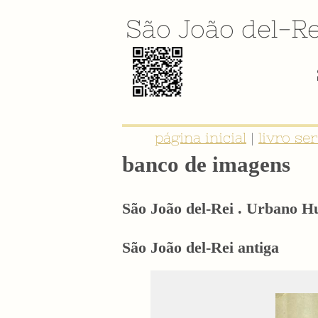
São João del-Re
E-BOOK: "SER NOBRE É TER IDE
página inicial
|
livro se
banco de imagens
São João del-Rei . Urbano 
São João del-Rei antiga