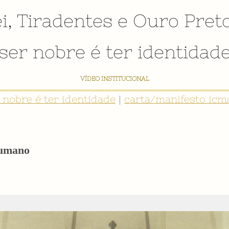
i
,
Tiradentes
e
Ouro Pret
ser nobre é ter identidad
NTIDADE: INVENTÁRIO DIGITAL PARTICIPATIVO SOBRE O PATRIMÔNIO SOCIO
r nobre é ter identidade
|
carta/manifesto icms
Humano