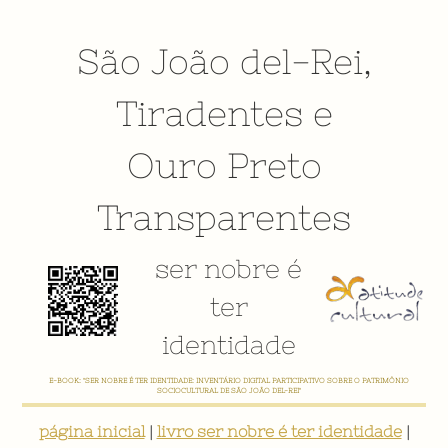
São João del-Rei
,
Tiradentes
e
Ouro Preto
Transparentes
ser nobre é
ter
identidade
E-BOOK: "SER NOBRE É TER IDENTIDADE: INVENTÁRIO DIGITAL PARTICIPATIVO SOBRE O PATRIMÔNIO
SOCIOCULTURAL DE SÃO JOÃO DEL-REI"
página inicial
|
livro ser nobre é ter identidade
|