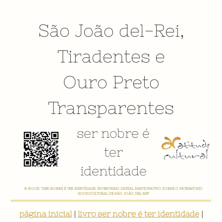
São João del-Rei
,
Tiradentes
e
Ouro Preto
Transparentes
ser nobre é
ter
identidade
E-BOOK: "SER NOBRE É TER IDENTIDADE: INVENTÁRIO DIGITAL PARTICIPATIVO SOBRE O PATRIMÔNIO
SOCIOCULTURAL DE SÃO JOÃO DEL-REI"
página inicial
|
livro ser nobre é ter identidade
|