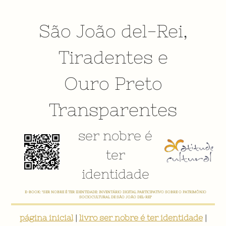
São João del-Rei
,
Tiradentes
e
Ouro Preto
Transparentes
ser nobre é
ter
identidade
E-BOOK: "SER NOBRE É TER IDENTIDADE: INVENTÁRIO DIGITAL PARTICIPATIVO SOBRE O PATRIMÔNIO
SOCIOCULTURAL DE SÃO JOÃO DEL-REI"
página inicial
|
livro ser nobre é ter identidade
|