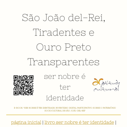
São João del-Rei
,
Tiradentes
e
Ouro Preto
Transparentes
ser nobre é
ter
identidade
E-BOOK: "SER NOBRE É TER IDENTIDADE: INVENTÁRIO DIGITAL PARTICIPATIVO SOBRE O PATRIMÔNIO
SOCIOCULTURAL DE SÃO JOÃO DEL-REI"
página inicial
|
livro ser nobre é ter identidade
|