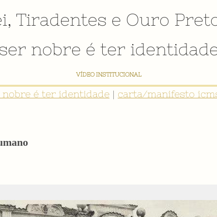
i
,
Tiradentes
e
Ouro Pret
ser nobre é ter identidad
NTIDADE: INVENTÁRIO DIGITAL PARTICIPATIVO SOBRE O PATRIMÔNIO SOCIO
r nobre é ter identidade
|
carta/manifesto icms
Humano