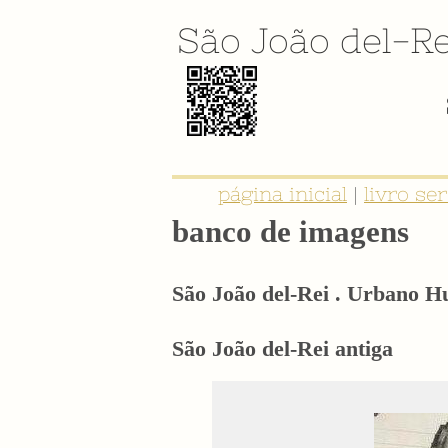
São João del-Re
E-BOOK: "SER NOBRE É TER IDE
página inicial
|
livro se
banco de imagens
São João del-Rei . Urbano 
São João del-Rei antiga