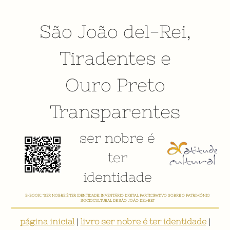
São João del-Rei
,
Tiradentes
e
Ouro Preto
Transparentes
ser nobre é
ter
identidade
E-BOOK: "SER NOBRE É TER IDENTIDADE: INVENTÁRIO DIGITAL PARTICIPATIVO SOBRE O PATRIMÔNIO
SOCIOCULTURAL DE SÃO JOÃO DEL-REI"
página inicial
|
livro ser nobre é ter identidade
|