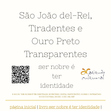
São João del-Rei
,
Tiradentes
e
Ouro Preto
Transparentes
ser nobre é
ter
identidade
E-BOOK: "SER NOBRE É TER IDENTIDADE: INVENTÁRIO DIGITAL PARTICIPATIVO SOBRE O PATRIMÔNIO
SOCIOCULTURAL DE SÃO JOÃO DEL-REI"
página inicial
|
livro ser nobre é ter identidade
|