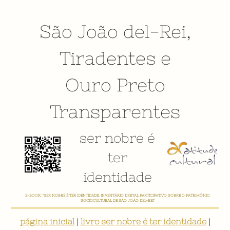
São João del-Rei
,
Tiradentes
e
Ouro Preto
Transparentes
ser nobre é
ter
identidade
E-BOOK: "SER NOBRE É TER IDENTIDADE: INVENTÁRIO DIGITAL PARTICIPATIVO SOBRE O PATRIMÔNIO
SOCIOCULTURAL DE SÃO JOÃO DEL-REI"
página inicial
|
livro ser nobre é ter identidade
|