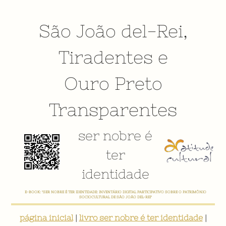
São João del-Rei
,
Tiradentes
e
Ouro Preto
Transparentes
ser nobre é
ter
identidade
E-BOOK: "SER NOBRE É TER IDENTIDADE: INVENTÁRIO DIGITAL PARTICIPATIVO SOBRE O PATRIMÔNIO
SOCIOCULTURAL DE SÃO JOÃO DEL-REI"
página inicial
|
livro ser nobre é ter identidade
|