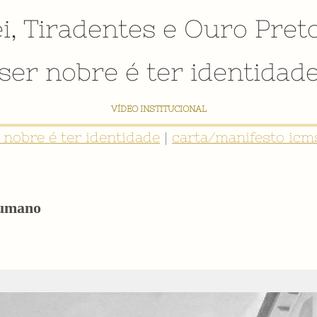
i
,
Tiradentes
e
Ouro Pret
ser nobre é ter identidad
NTIDADE: INVENTÁRIO DIGITAL PARTICIPATIVO SOBRE O PATRIMÔNIO SOCIO
r nobre é ter identidade
|
carta/manifesto icms
Humano