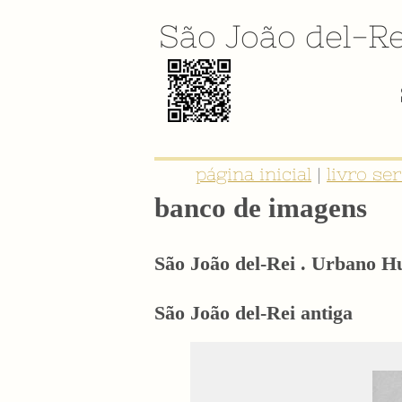
São João del-Re
E-BOOK: "SER NOBRE É TER IDE
página inicial
|
livro se
banco de imagens
São João del-Rei . Urbano 
São João del-Rei antiga