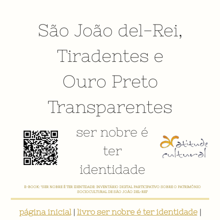
São João del-Rei
,
Tiradentes
e
Ouro Preto
Transparentes
ser nobre é
ter
identidade
CADASTRE AQUI A SUA AÇÃO CULTURAL, PESQUISA, PROJETO, PRODUTO, ENTIDADES, LIDERANÇAS, AGENDA
CULTURAL, ETC - CONTRIBUA, ATUALIZE, COMPARTILHE!
página inicial
|
livro ser nobre é ter identidade
|