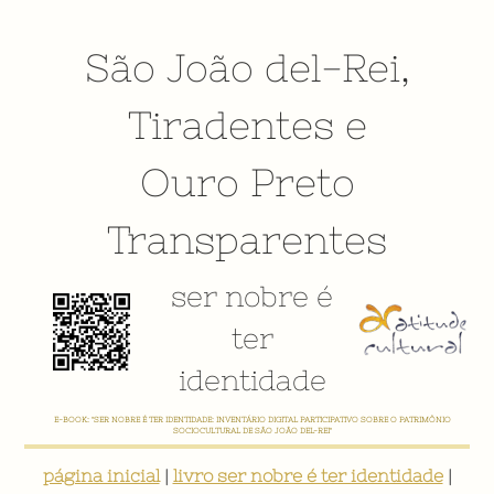
São João del-Rei
,
Tiradentes
e
Ouro Preto
Transparentes
ser nobre é
ter
identidade
E-BOOK: "SER NOBRE É TER IDENTIDADE: INVENTÁRIO DIGITAL PARTICIPATIVO SOBRE O PATRIMÔNIO
SOCIOCULTURAL DE SÃO JOÃO DEL-REI"
página inicial
|
livro ser nobre é ter identidade
|