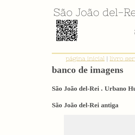
São João del-Re
E-BOOK: "SER NOBRE É TER IDE
página inicial
|
livro se
banco de imagens
São João del-Rei . Urbano 
São João del-Rei antiga