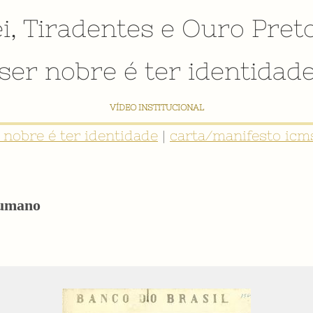
i
,
Tiradentes
e
Ouro Pret
ser nobre é ter identidad
NTIDADE: INVENTÁRIO DIGITAL PARTICIPATIVO SOBRE O PATRIMÔNIO SOCIO
r nobre é ter identidade
|
carta/manifesto icms
Humano