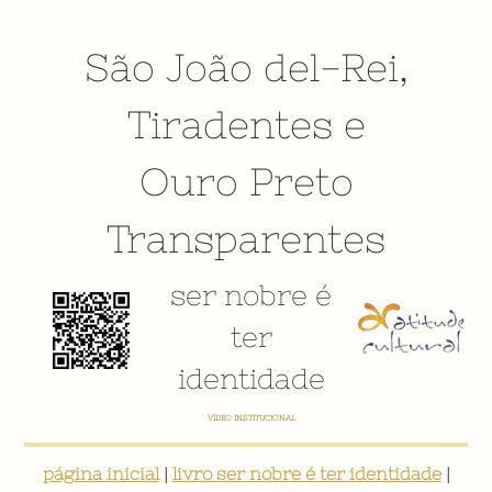
São João del-Rei
,
Tiradentes
e
Ouro Preto
Transparentes
ser nobre é
ter
identidade
E-BOOK: "SER NOBRE É TER IDENTIDADE: INVENTÁRIO DIGITAL PARTICIPATIVO SOBRE O PATRIMÔNIO
SOCIOCULTURAL DE SÃO JOÃO DEL-REI"
página inicial
|
livro ser nobre é ter identidade
|